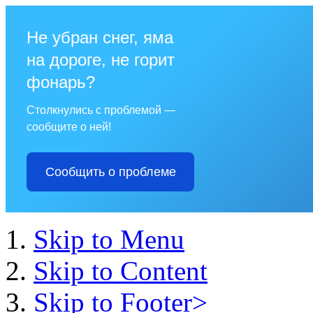
Не убран снег, яма
на дороге, не горит
фонарь?
Столкнулись с проблемой —
сообщите о ней!
Сообщить о проблеме
Skip to Menu
Skip to Content
Skip to Footer>