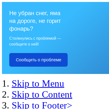
Не убран снег, яма
на дороге, не горит
фонарь?
Столкнулись с проблемой —
сообщите о ней!
Сообщить о проблеме
Skip to Menu
Skip to Content
Skip to Footer>