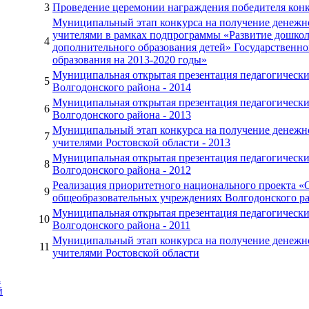
3
Проведение церемонии награждения победителя кон
Муниципальный этап конкурса на получение денеж
учителями в рамках подпрограммы «Развитие дошкол
4
дополнительного образования детей» Государственн
образования на 2013-2020 годы»
Муниципальная открытая презентация педагогическ
5
Волгодонского района - 2014
Муниципальная открытая презентация педагогическ
6
Волгодонского района - 2013
Муниципальный этап конкурса на получение денеж
7
учителями Ростовской области - 2013
Муниципальная открытая презентация педагогическ
8
Волгодонского района - 2012
Реализация приоритетного национального проекта «О
9
общеобразовательных учреждениях Волгодонского р
Муниципальная открытая презентация педагогическ
10
Волгодонского района - 2011
Муниципальный этап конкурса на получение денеж
11
учителями Ростовской области
а
й