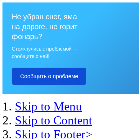
Не убран снег, яма
на дороге, не горит
фонарь?
Столкнулись с проблемой —
сообщите о ней!
Сообщить о проблеме
Skip to Menu
Skip to Content
Skip to Footer>