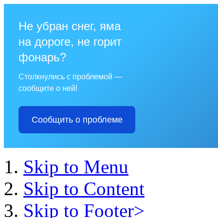
Не убран снег, яма
на дороге, не горит
фонарь?
Столкнулись с проблемой —
сообщите о ней!
Сообщить о проблеме
Skip to Menu
Skip to Content
Skip to Footer>