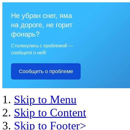
Не убран снег, яма
на дороге, не горит
фонарь?
Столкнулись с проблемой —
сообщите о ней!
Сообщить о проблеме
Skip to Menu
Skip to Content
Skip to Footer>