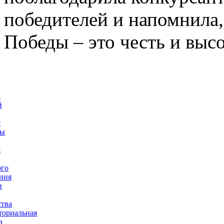
победителей и напомнила,
Победы – это честь и высо
а
й
я
ты
я
ого
ния
и
ства
ториальная
а